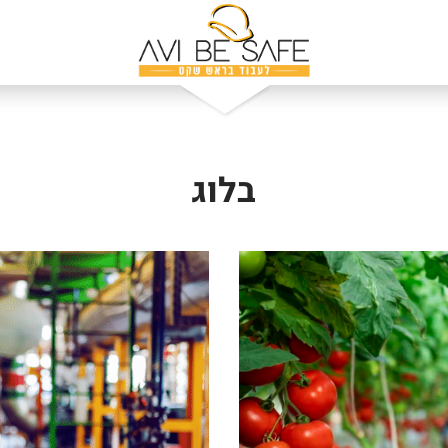
יד
בחר היקף משרה
בחר 
בלוג