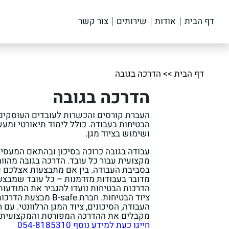
דף הבית
אודות
שירותים
צור קשר
דף הבית
>>
הדרכה בגובה
בחר תחום
בחר תפק
הדרכה בגובה
העברת קורסים והכשרות לעובדים העוסקים
הבטיחות בעבודה. כולל לימוד תיאורטי ומע
ושימוש בציוד מגן.
עבודה בגובה כרוכה בסיכון ובהתאם המעסיק
מקצועית עבור כל עובד. הדרכה בגובה מהוו
בסביבת העבודה. בין אם מתבצעות אצלכם עב
מדובר בעבודות מזדמנות – כל עובד שמבצע 
הדרכות הבטיחות נועדו להגביר את המודעות
ציוד הבטיחות. חברת afe
מקבלים את ההדרכה המפורטת והמקצועית ב
חייגו כעת למידע נוסף 054-8185310