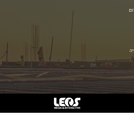
ום
יה